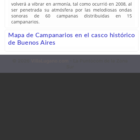
volverá a vibrar en armonía, tal como ocurrió en 2008, al
ser penetrada su atmósfera por las melodiosas ondas
sonoras de 60 campanas distribuidas en 15
campanarios.
Mapa de Campanarios en el casco histórico
de Buenos Aires
© 2026
VillaLugano.com
- La Puntocom de la Zona
Sur