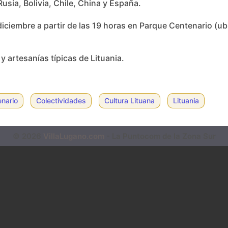
Rusia, Bolivia, Chile, China y España.
diciembre a partir de las 19 horas en Parque Centenario (ub
 artesanías típicas de Lituania.
nario
Colectividades
Cultura Lituana
Lituania
© 2026
VillaLugano.com
- La Puntocom de la Zona Sur