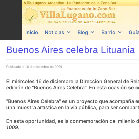
Villa Lugano
· Argentina · La Puntocom de la Zona Sur.
Inicio
Noticias
Blog
Barrio
Guí
Buenos Aires celebra Lituania
Publicado el 16 de diciembre de 2009
El miércoles 16 de diciembre la Dirección General de Rela
edición de "Buenos Aires Celebra". En esta ocasión
se c
"Buenos Aires Celebra" es un proyecto que acompaña en 
una muestra artística en la vía pública, para ser compar
En esta oportunidad, es la conmemoración del milenio d
1009
.