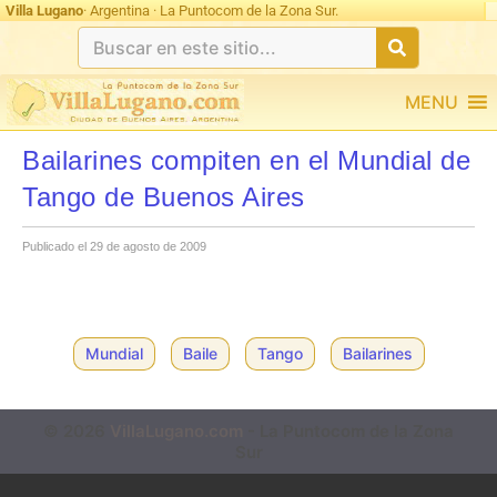
Villa Lugano
· Argentina · La Puntocom de la Zona Sur.
MENU
Bailarines compiten en el Mundial de
Tango de Buenos Aires
Publicado el 29 de agosto de 2009
Mundial
Baile
Tango
Bailarines
© 2026
VillaLugano.com
- La Puntocom de la Zona
Sur