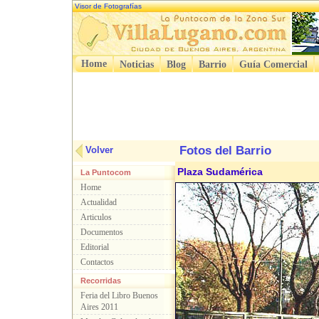
Visor de Fotografías
Home
Noticias
Blog
Barrio
Guía Comercial
Fotos del Barrio
Volver
Plaza Sudamérica
La Puntocom
Home
Actualidad
Articulos
Documentos
Editorial
Contactos
Recorridas
Feria del Libro Buenos
Aires 2011