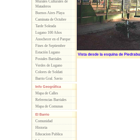
Murales Culturales de
Mataderos
Buenos Aires Playa
Caminata de Octubre
Tarde Soleada
Lugano 100 Años
Anochecer en el Parque
Fines de Septiembre
Estación Lugano
Vista desde la esquina de Piedrabu
Postales Barriales
Verdes de Lugano
Colores de Soldati
Barrio Gral. Savio
Info Geográfica
Mapa de Calles
Referencias Barriales
Mapa de Comunas
El Barrio
Comunidad
Historia
Educacion Publica