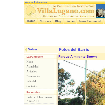
Visor de Fotografías
Home
Noticias
Blog
Barrio
Guía Comercial
Fotos del Barrio
Volver
Parque Almirante Brown
La Puntocom
Home
Actualidad
Articulos
Documentos
Editorial
Contactos
Recorridas
Feria del Libro Buenos
Aires 2011