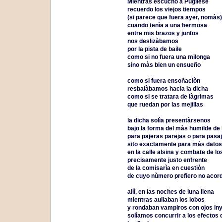
Mientras escucho a Pugliese
recuerdo los viejos tiempos
(si parece que fuera ayer, nomàs)
cuando tenìa a una hermosa
entre mis brazos y juntos
nos deslizàbamos
por la pista de baile
como si no fuera una milonga
sino màs bien un ensueño
como si fuera ensoñaciòn
resbalàbamos hacia la dicha
como si se tratara de làgrimas
que ruedan por las mejillas
la dicha solìa presentàrsenos
bajo la forma del màs humilde de 
para pajeras parejas o para pasa
sito exactamente para màs datos
en la calle alsina y combate de l
precisamente justo enfrente
de la comisarìa en cuestiòn
de cuyo nùmero prefiero no aco
allì, en las noches de luna llena
mientras aullaban los lobos
y rondaban vampiros con ojos in
solìamos concurrir a los efectos