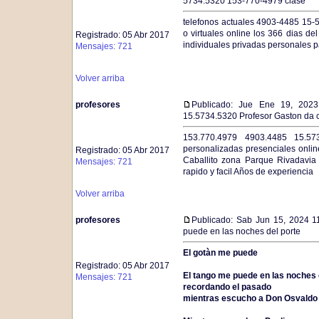
5734.5320 153-770-4979 clase
telefonos actuales 4903-4485 15-5
o virtuales online los 366 dias d
Registrado: 05 Abr 2017
individuales privadas personales 
Mensajes: 721
Volver arriba
profesores
Publicado: Jue Ene 19, 202
15.5734.5320 Profesor Gaston da 
153.770.4979 4903.4485 15.573
personalizadas presenciales onlin
Registrado: 05 Abr 2017
Caballito zona Parque Rivadavia
Mensajes: 721
rapido y facil Años de experiencia
Volver arriba
profesores
Publicado: Sab Jun 15, 2024 1
puede en las noches del porte
El gotàn me puede
Registrado: 05 Abr 2017
El tango me puede en las noches 
Mensajes: 721
recordando el pasado
mientras escucho a Don Osvaldo