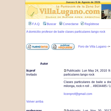
Jueves 6 de Agosto de 2026
F.A.Q.
Buscar
Conectarse
Regístrese
A domicilio profesor de baile clases particulares tango rock
Foro de Villa Lugano
->
Autor
licprof
Publicado: Lun May 24, 2010 9
Invitado
particulares tango rock
Clases particulares de baile a dom
milonga, rock n roll ... 49034485 /
licenprof@gmail.com
Volver arriba
profesores
Publicado: Lun Nov 20, 201