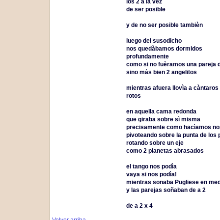
los 2 a la vez
de ser posible
y de no ser posible tambièn
luego del susodicho
nos quedàbamos dormidos
profundamente
como si no fuèramos una pareja d
sino màs bien 2 angelitos
mientras afuera llovìa a càntaros
rotos
en aquella cama redonda
que giraba sobre sì misma
precisamente como hacìamos noso
pivoteando sobre la punta de los 
rotando sobre un eje
como 2 planetas abrasados
el tango nos podìa
vaya si nos podìa!
mientras sonaba Pugliese en med
y las parejas soñaban de a 2
de a 2 x 4