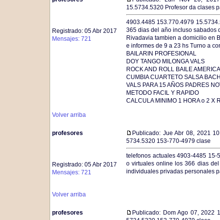
15.5734.5320 Profesor da clases pa
4903.4485 153.770.4979 15.5734.53
365 dias del año incluso sabados 
Registrado: 05 Abr 2017
Rivadavia tambien a domicilio en 
Mensajes: 721
e informes de 9 a 23 hs Turno a c
BAILARIN PROFESIONAL
DOY TANGO MILONGA VALS
ROCK AND ROLL BAILE AMERIC
CUMBIA CUARTETO SALSA BAC
VALS PARA 15 AÑOS PADRES NO
METODO FACIL Y RAPIDO
CALCULA MINIMO 1 HORA o 2 X 
Volver arriba
profesores
Publicado: Jue Abr 08, 2021 1
5734.5320 153-770-4979 clase
telefonos actuales 4903-4485 15-5
o virtuales online los 366 dias d
Registrado: 05 Abr 2017
individuales privadas personales 
Mensajes: 721
Volver arriba
profesores
Publicado: Dom Ago 07, 2022 